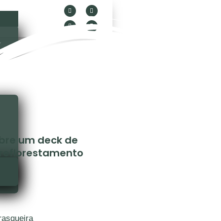
obre um deck de
 reflorestamento
rasqueira